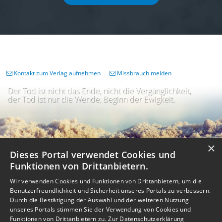
Kontakt zum Verlag aufnehmen
Missbrauch melden
Der Tod ist nicht das Ende, nicht die Vergänglichkeit,
der Tod ist nur die Wende, Beginn der Ewigkeit.
×
Dieses Portal verwendet Cookies und
Funktionen von Drittanbietern.
Wir verwenden Cookies und Funktionen von Drittanbietern, um die
Benutzerfreundlichkeit und Sicherheit unseres Portals zu verbessern.
Durch die Bestätigung der Auswahl und der weiteren Nutzung
unseres Portals stimmen Sie der Verwendung von Cookies und
Impressum
Nutzungsbedingungen
Datenschutz
AGB
I
Barrierefreiheit
Barriere melden
Accessibility-Modus aktivieren
Funktionen von Drittanbietern zu.
Zur Datenschutzerklärung