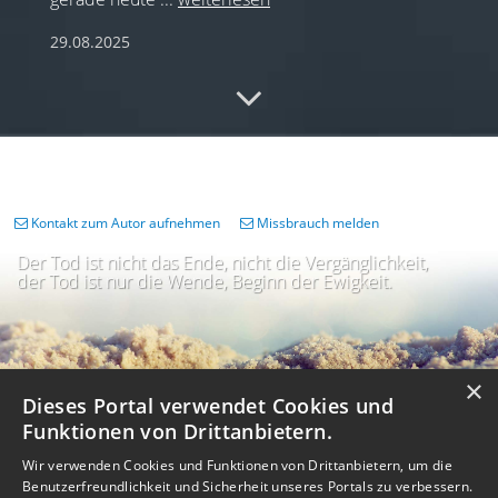
29.08.2025
in Gedanken
Ein toller Mensch ist viel zu früh
von uns gegangen. Fam. Scheliga Zäh GmbH
10.06.2025
Kontakt zum Autor aufnehmen
Missbrauch melden
Der Tod ist nicht das Ende, nicht die Vergänglichkeit,
der Tod ist nur die Wende, Beginn der Ewigkeit.
×
Dieses Portal verwendet Cookies und
Funktionen von Drittanbietern.
Wir verwenden Cookies und Funktionen von Drittanbietern, um die
Benutzerfreundlichkeit und Sicherheit unseres Portals zu verbessern.