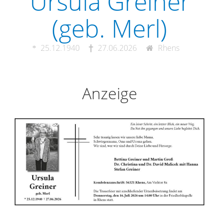
Ursula Greiner
(geb. Merl)
25.12.1940
27.06.2026
Rhens
Anzeige