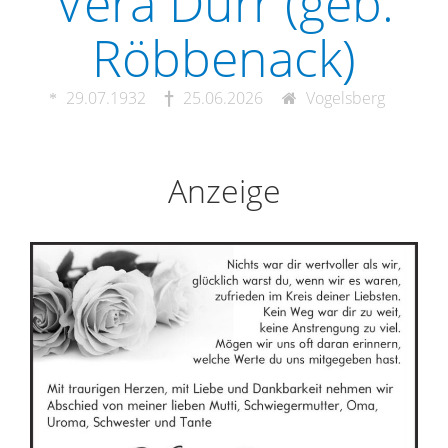
Vera Dürr (geb.
Röbbenack)
29.07.1932
25.06.2026
Vogelsberg
Anzeige