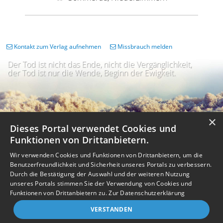
Kontakt zum Verlag aufnehmen
Missbrauch melden
Der Tod ist nicht das Ende, nicht die Vergänglichkeit,
der Tod ist nur die Wende, Beginn der Ewigkeit.
×
Dieses Portal verwendet Cookies und
Funktionen von Drittanbietern.
Wir verwenden Cookies und Funktionen von Drittanbietern, um die
Benutzerfreundlichkeit und Sicherheit unseres Portals zu verbessern.
Durch die Bestätigung der Auswahl und der weiteren Nutzung
unseres Portals stimmen Sie der Verwendung von Cookies und
Impressum
Nutzungsbedingungen
Datenschutz
AGB
I
Barrierefreiheit
Barriere melden
Accessibility-Modus aktivieren
Funktionen von Drittanbietern zu.
Zur Datenschutzerklärung
I
m
Kontrastmodus aktivieren
VERSTANDEN
m
A
Kontakt
eigenes Gedenkportal erstellen
K
c