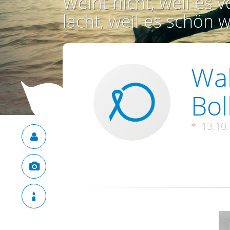
Weint nicht, weil es vo
lacht, weil es schön w
Wal
Bol
13.10