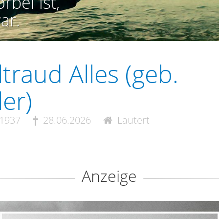
rbei ist,
ar.
traud Alles (geb.
ler)
.1937
28.06.2026
Lautert
Anzeige