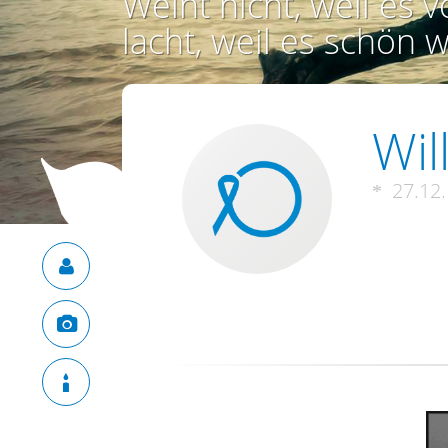
Weint nicht, weil es vo
lacht, weil es schön w
Will
27.12