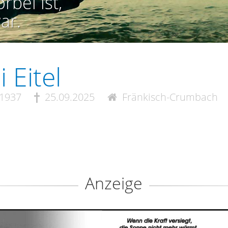
rbei ist,
ar.
i Eitel
.1937
25.09.2025
Fränkisch-Crumbach
Anzeige