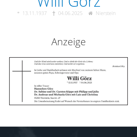
Willi Görz
13.11.1937
04.06.2025
Nierstein
Anzeige