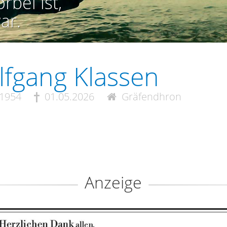
rbei ist,
ar.
fgang Klassen
.1954
01.05.2026
Gräfendhron
Anzeige