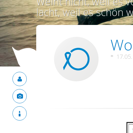
Weint nicht, weil es vo
lacht, weil es schön w
Wol
17.05