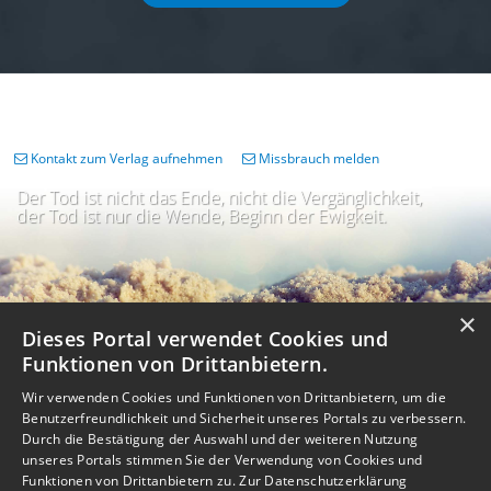
Kontakt zum Verlag aufnehmen
Missbrauch melden
Der Tod ist nicht das Ende, nicht die Vergänglichkeit,
der Tod ist nur die Wende, Beginn der Ewigkeit.
×
Dieses Portal verwendet Cookies und
Funktionen von Drittanbietern.
Wir verwenden Cookies und Funktionen von Drittanbietern, um die
Benutzerfreundlichkeit und Sicherheit unseres Portals zu verbessern.
Durch die Bestätigung der Auswahl und der weiteren Nutzung
unseres Portals stimmen Sie der Verwendung von Cookies und
Impressum
Nutzungsbedingungen
Datenschutz
AGB
I
Barrierefreiheit
Barriere melden
Accessibility-Modus aktivieren
Funktionen von Drittanbietern zu.
Zur Datenschutzerklärung